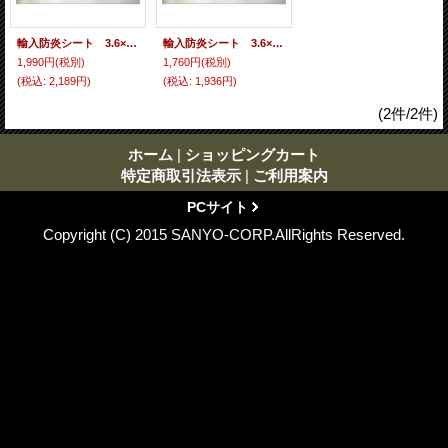
輸入防炎シート 3.6×3.6 サイズ 1枚入り 450P
輸入防炎シート 3.6×5.4 サイズ 1枚入り 450P
1,990円
(税別)
1,760円
(税別)
(税込
:
2,189円)
(税込
:
1,936円)
(2件/2件)
ホーム
|
ショッピングカート
特定商取引法表示
|
ご利用案内
PCサイト
Copyright (C) 2015 SANYO-CORP.AllRights Reserved.