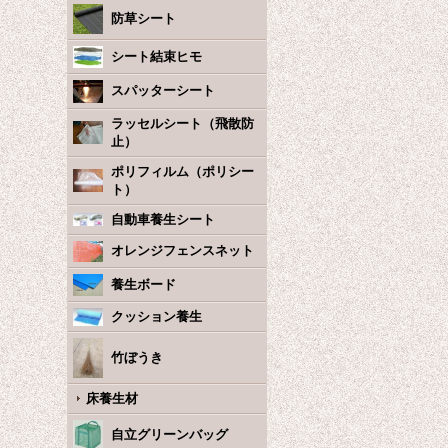
防草シート
シート結束ヒモ
スパッターシート
ラッセルシート（飛散防
止）
ポリフィルム（ポリシー
ト）
自動車養生シート
オレンジフェンスネット
養生ボード
クッション養生
竹ぼうき
床養生材
自立グリーンバッグ