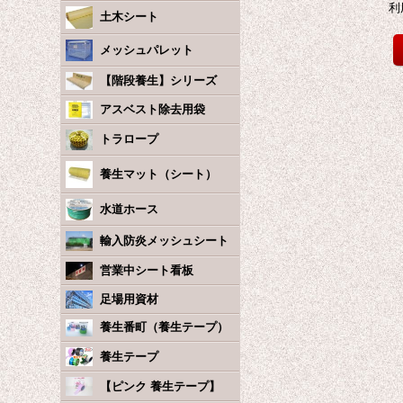
利
土木シート
メッシュパレット
【階段養生】シリーズ
アスベスト除去用袋
トラロープ
養生マット（シート）
水道ホース
輸入防炎メッシュシート
営業中シート看板
足場用資材
養生番町（養生テープ）
養生テープ
【ピンク 養生テープ】