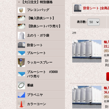
【大口注文】特別価格
防音シート (全商品
フレコンバッグ
【輸入防炎シート】
表示数
:
【防炎シートバラ売り】
2
件
土のう・ガラ袋
輸
防音シート
22
(
税
ブルーシート
在庫
防
ラッカースプレー
利
ブルーシート #3000
バラ売り
番線
輸
36
プラベニヤ
(
税
在庫
カラーコーン
防