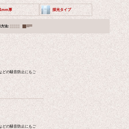
1mm厚
採光タイプ
示方法
:
などの騒音防止にもご
などの騒音防止にもご