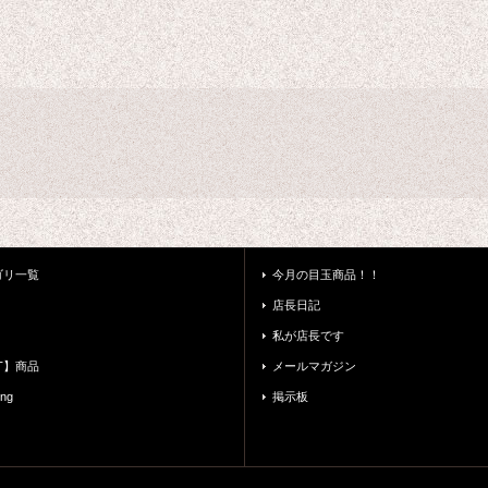
ゴリ一覧
今月の目玉商品！！
店長日記
私が店長です
ET】商品
メールマガジン
ing
掲示板