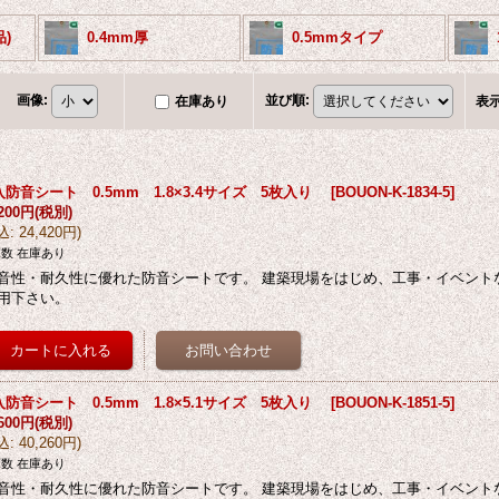
)
0.4mm厚
0.5mmタイプ
画像
:
並び順
:
在庫あり
表
入防音シート 0.5mm 1.8×3.4サイズ 5枚入り
[
BOUON-K-1834-5
]
,200円
(税別)
込
:
24,420円
)
数 在庫あり
音性・耐久性に優れた防音シートです。 建築現場をはじめ、工事・イベント
用下さい。
入防音シート 0.5mm 1.8×5.1サイズ 5枚入り
[
BOUON-K-1851-5
]
,600円
(税別)
込
:
40,260円
)
数 在庫あり
音性・耐久性に優れた防音シートです。 建築現場をはじめ、工事・イベント