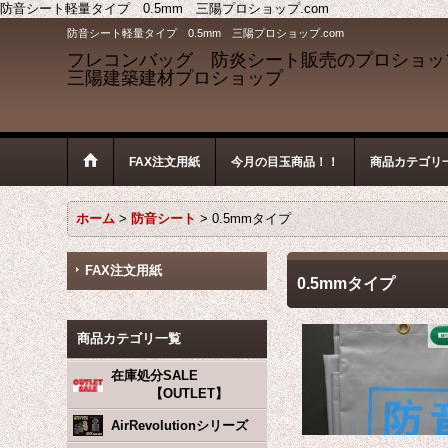
防音シート軽量タイプ 0.5mm 三陽プロショップ.com
防音シート軽量タイプ 0.5mm 三陽プロショップ.com
フレコンバッグ 防炎シート販売のプロショ
三陽建築建材プロショップ
FAX注文用紙
今月の目玉商品！！
商品カテゴリ
ホーム
>
防音シート
>
0.5mmタイプ
FAX注文用紙
0.5mmタイプ
商品カテゴリ一覧
在庫処分SALE
【OUTLET】
AirRevolutionシリーズ