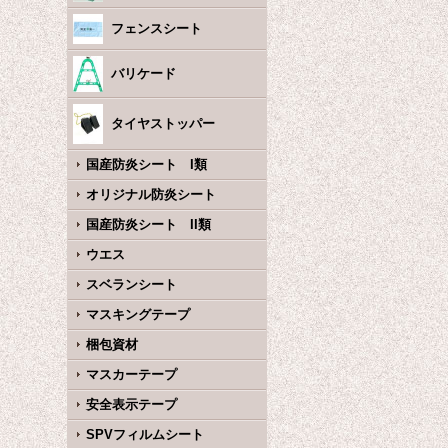
フェンスシート
バリケード
タイヤストッパー
国産防炎シート I類
オリジナル防炎シート
国産防炎シート II類
ウエス
スベランシート
マスキングテープ
梱包資材
マスカーテープ
安全表示テープ
SPVフィルムシート