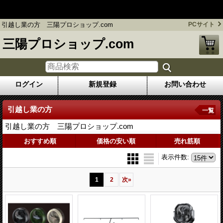
フレコンバッグ 防炎シート販売のプロショップ / 三陽プロシ
ョップ.com
引越し業の方 三陽プロショップ.com
PCサイト
三陽プロショップ.com
ログイン
新規登録
お問い合わせ
引越し業の方
一覧
引越し業の方 三陽プロショップ.com
おすすめ順
価格の安い順
売れ筋順
表示件数
:
1
2
次
»