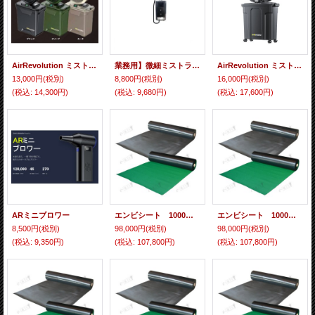
AirRevolution ミストファン 充電式 屋外 扇風機 選べる3色 首振り 熱中症対策
業務用】微細ミストライン｜イベント会場・ビニールハウス・店舗前涼感対策
AirRevolution ミストファン BIG 業務用 大型ミスト扇風機 屋外冷却 熱中症対策
13,000円
(税別)
8,800円
(税別)
16,000円
(税別)
(税込
:
14,300円)
(税込
:
9,680円)
(税込
:
17,600円)
ARミニブロワー
エンビシート 1000mm×20m 厚み2.0mm B山 緑 5本入り
エンビシート 1000mm×20m 厚み1.8mm ピラマット 緑 5本入り
8,500円
(税別)
98,000円
(税別)
98,000円
(税別)
(税込
:
9,350円)
(税込
:
107,800円)
(税込
:
107,800円)